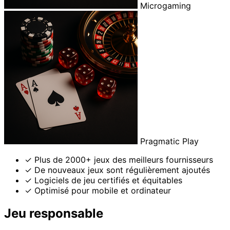
Microgaming
Pragmatic Play
✓
Plus de 2000+ jeux des meilleurs fournisseurs
✓
De nouveaux jeux sont régulièrement ajoutés
✓
Logiciels de jeu certifiés et équitables
✓
Optimisé pour mobile et ordinateur
Jeu responsable