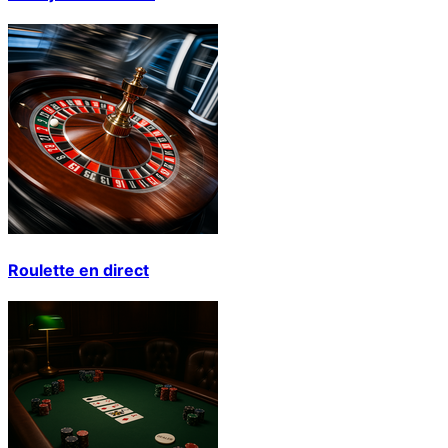
Roulette en direct