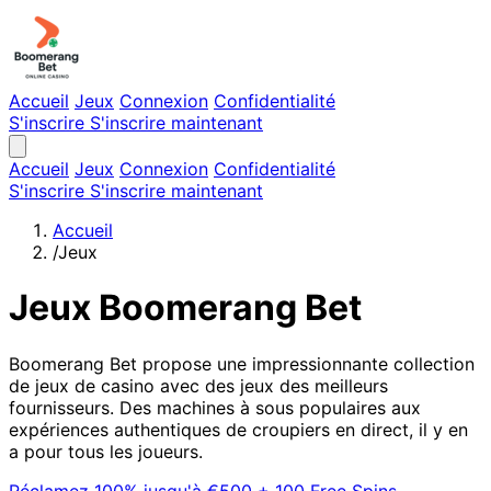
Accueil
Jeux
Connexion
Confidentialité
S'inscrire
S'inscrire maintenant
Accueil
Jeux
Connexion
Confidentialité
S'inscrire
S'inscrire maintenant
Accueil
/
Jeux
Jeux Boomerang Bet
Boomerang Bet propose une impressionnante collection
de jeux de casino avec des jeux des meilleurs
fournisseurs. Des machines à sous populaires aux
expériences authentiques de croupiers en direct, il y en
a pour tous les joueurs.
Réclamez 100% jusqu'à €500 + 100 Free Spins