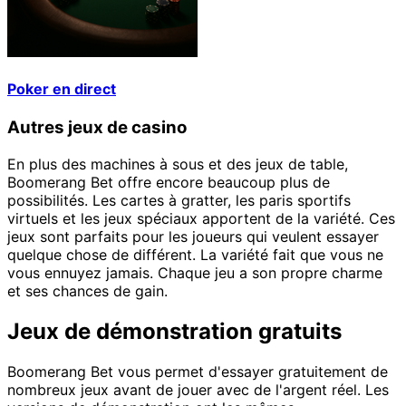
Poker en direct
Autres jeux de casino
En plus des machines à sous et des jeux de table,
Boomerang Bet offre encore beaucoup plus de
possibilités. Les cartes à gratter, les paris sportifs
virtuels et les jeux spéciaux apportent de la variété. Ces
jeux sont parfaits pour les joueurs qui veulent essayer
quelque chose de différent. La variété fait que vous ne
vous ennuyez jamais. Chaque jeu a son propre charme
et ses chances de gain.
Jeux de démonstration gratuits
Boomerang Bet vous permet d'essayer gratuitement de
nombreux jeux avant de jouer avec de l'argent réel. Les